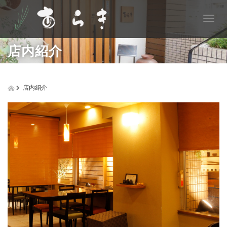
T
o
g
店内紹介
g
l
e
n
店内紹介
a
v
i
g
a
t
i
o
n